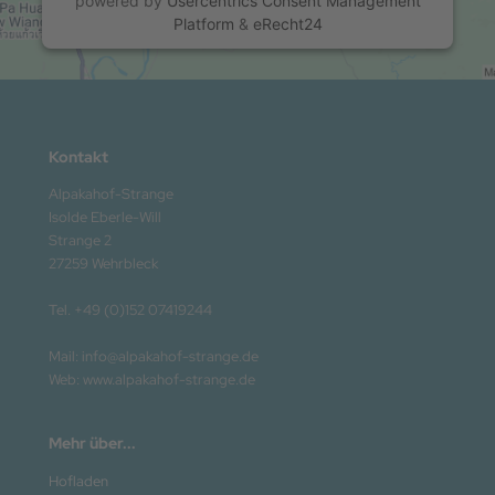
powered by
Usercentrics Consent Management
Platform
&
eRecht24
Kontakt
Alpakahof-Strange
Isolde Eberle-Will
Strange 2
27259 Wehrbleck
Tel. +49 (0)152 07419244
Mail: info@alpakahof-strange.de
Web: www.alpakahof-strange.de
Mehr über...
Hofladen