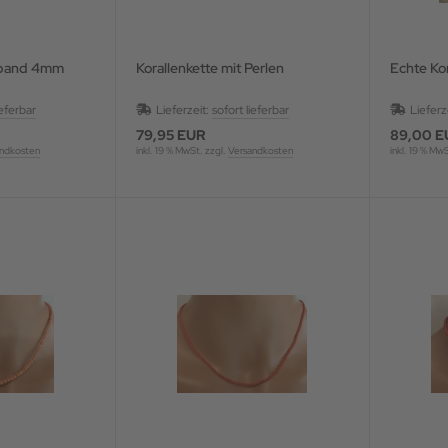
mband 4mm
Korallenkette mit Perlen
Echte Ko
ieferbar
Lieferzeit:
sofort lieferbar
Lieferz
79,95 EUR
89,00 E
ndkosten
inkl. 19 % MwSt. zzgl.
Versandkosten
inkl. 19 % Mw