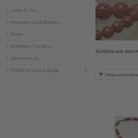
paka Wohndecken
Letter for You
ernachtung im Zirkuswagen
Mineralien und Edelsteine
paka Wochenende
Perlen
paka & Lama Patenschaften
Rebeligion True Silver
Schätze aus dem Me
U KUNTUR
Silberschmuck
STORY by Kranz & Ziegler
schenke für die Alpakas
Filtern und Sortiere