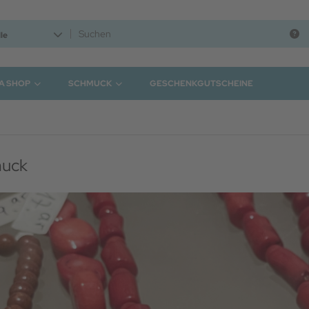
le
A SHOP
SCHMUCK
GESCHENKGUTSCHEINE
muck