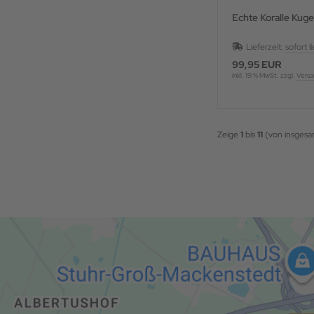
Echte Koralle Kuge
Lieferzeit:
sofort l
99,95 EUR
inkl. 19 % MwSt. zzgl.
Versa
Zeige
1
bis
11
(von insges