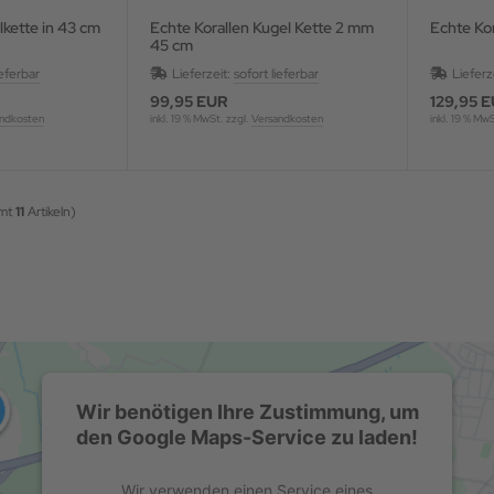
lkette in 43 cm
Echte Korallen Kugel Kette 2 mm
Echte Kor
45 cm
ieferbar
Lieferzeit:
sofort lieferbar
Lieferz
99,95 EUR
129,95 
ndkosten
inkl. 19 % MwSt. zzgl.
Versandkosten
inkl. 19 % Mw
amt
11
Artikeln)
Wir benötigen Ihre Zustimmung, um
den Google Maps-Service zu laden!
Wir verwenden einen Service eines