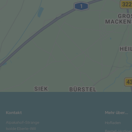
Kontakt
Mehr über...
Alpakahof-Strange
Hofladen
Isolde Eberle-Will
Bestell-Hotline