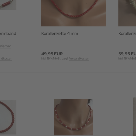
n Armband
Korallenkette 4 mm
Korallenk
ieferbar
49,95 EUR
59,95 E
ndkosten
inkl. 19 % MwSt. zzgl.
Versandkosten
inkl. 19 % Mw