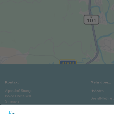
Kontakt
Mehr über...
Alpakahof-Strange
Hofladen
Isolde Eberle-Will
Bestell-Hotline 
Strange 2
27259 Wehrbleck