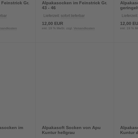
Feinstrick Gr.
Alpakasocken im Feinstrick Gr.
Alpakaso
43 - 46
geringel
erbar
Lieferzeit:
sofort lieferbar
Lieferzeit
12,00 EUR
12,00 E
rsandkosten
inkl. 19 % MwSt. zzgl.
Versandkosten
inkl. 19 % M
kasocken im
Alpakasoft Socken von Apu
Alpakas
Kuntur hellgrau
Kuntur 