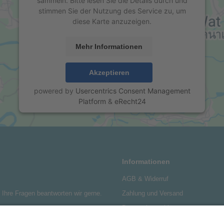
sammeln. Bitte lesen Sie die Details durch und
stimmen Sie der Nutzung des Service zu, um
diese Karte anzuzeigen.
Mehr Informationen
Akzeptieren
powered by
Usercentrics Consent Management
Platform
&
eRecht24
Informationen
AGB & Widerruf
: Ihre Fragen beantworten wir gerne.
Zahlung und Versand
Datenschutzerklärung
Kontakt