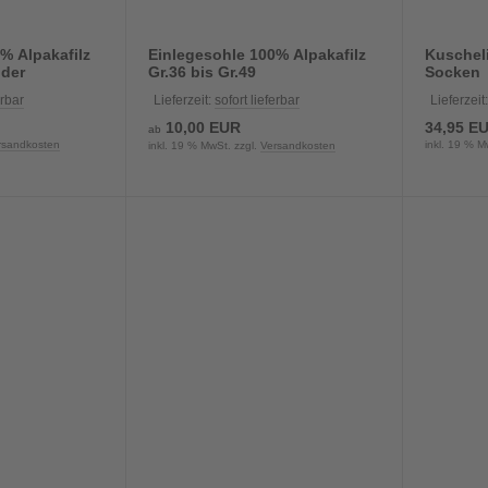
% Alpakafilz
Einlegesohle 100% Alpakafilz
Kuschel
nder
Gr.36 bis Gr.49
Socken
erbar
Lieferzeit:
sofort lieferbar
Lieferzeit
10,00 EUR
34,95 E
ab
rsandkosten
inkl. 19 % M
inkl. 19 % MwSt. zzgl.
Versandkosten