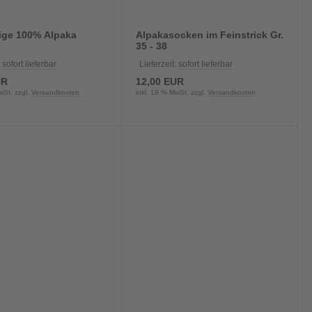
ige 100% Alpaka
Alpakasocken im Feinstrick Gr.
35 - 38
:
sofort lieferbar
Lieferzeit:
sofort lieferbar
UR
12,00 EUR
wSt. zzgl.
Versandkosten
inkl. 19 % MwSt. zzgl.
Versandkosten