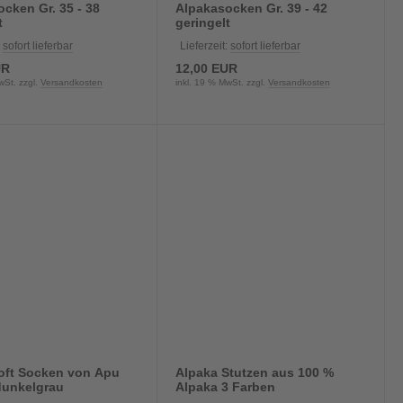
cken Gr. 35 - 38
Alpakasocken Gr. 39 - 42
t
geringelt
:
sofort lieferbar
Lieferzeit:
sofort lieferbar
UR
12,00 EUR
wSt. zzgl.
Versandkosten
inkl. 19 % MwSt. zzgl.
Versandkosten
oft Socken von Apu
Alpaka Stutzen aus 100 %
dunkelgrau
Alpaka 3 Farben