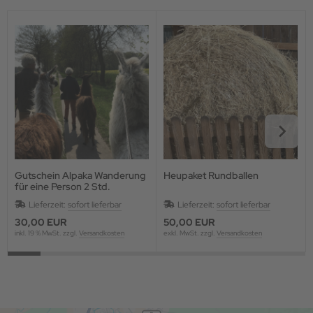
paka Wohndecken
lberschmuck
ernachtung im Zirkuswagen
ORY by Kranz & Ziegler
paka Wochenende
paka & Lama Patenschaften
U KUNTUR
schenke für die Alpakas
Gutschein Alpaka Wanderung
Heupaket Rundballen
für eine Person 2 Std.
Lieferzeit:
sofort lieferbar
Lieferzeit:
sofort lieferbar
30,00 EUR
50,00 EUR
inkl. 19 % MwSt. zzgl.
Versandkosten
exkl. MwSt. zzgl.
Versandkosten