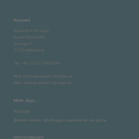
Kontakt
Alpakahof-Strange
Isolde Eberle-Will
Strange 2
27259 Wehrbleck
Tel. +49 (0)152 07419244
Mail: info@alpakahof-strange.de
Web: www.alpakahof-strange.de
Mehr über...
Hofladen
Bestell-Hotline : Ihre Fragen beantworten wir gerne.
Informationen