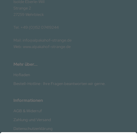
Isolde Eberle-Will
Strange 2
27259 Wehrbleck
Tel. +49 (0)152 07419244
Mail: info@alpakahof-strange.de
Web: www.alpakahof-strange.de
Mehr über...
Hofladen
Bestell-Hotline : Ihre Fragen beantworten wir gerne.
Informationen
AGB & Widerruf
Zahlung und Versand
Datenschutzerklärung