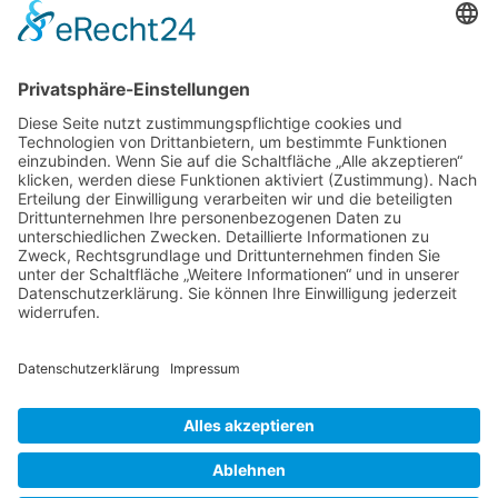
Kontakt
Impressum
Sitemap
Vertrag widerrufen
Zahlungsmethoden
Social Media
Alle Preise inkl. gesetzl. MwSt. zzgl.
Versandkosten
. Die durchgestrichenen Preise
entsprechen dem bisherigen Preis bei Alpakahof-Strange .
Alpakahof-Strange © 2026 | Template © 2009-2026 by modified eCommerce