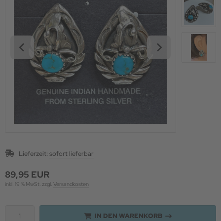
paka Wohndecken
ernachtung im Zirkuswagen
paka Wochenende
paka & Lama Patenschaften
U KUNTUR
schenke für die Alpakas
Lieferzeit:
sofort lieferbar
89,95 EUR
inkl. 19 % MwSt. zzgl.
Versandkosten
IN DEN WARENKORB