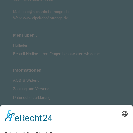
Mail: info@alpakahof-strange.de
Web: www.alpakahof-strange.de
Mehr über...
Hofladen
Bestell-Hotline : Ihre Fragen beantworten wir gerne.
Informationen
AGB & Widerruf
Zahlung und Versand
Datenschutzerklärung
Kontakt
Impressum
Sitemap