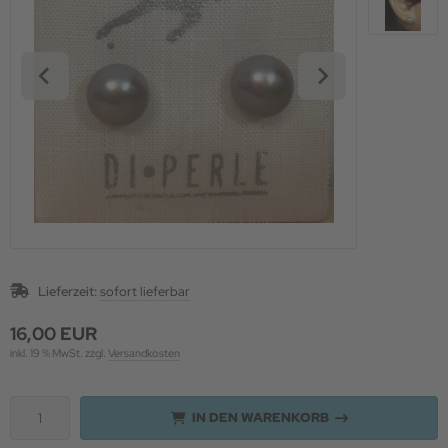
paka Wohndecken
ernachtung im Zirkuswagen
paka Wochenende
paka & Lama Patenschaften
U KUNTUR
schenke für die Alpakas
Lieferzeit:
sofort lieferbar
16,00 EUR
inkl. 19 % MwSt. zzgl.
Versandkosten
IN DEN WARENKORB