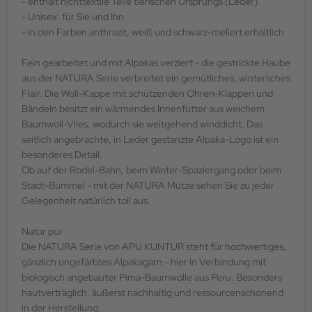
- enthält nichttextile Teile tierischen Ursprungs (Leder)
- Unisex: für Sie und Ihn
- in den Farben anthrazit, weiß und schwarz-meliert erhältlich
Fein gearbeitet und mit Alpakas verziert - die gestrickte Haube
aus der NATURA Serie verbreitet ein gemütliches, winterliches
Flair. Die Woll-Kappe mit schützenden Ohren-Klappen und
Bändeln besitzt ein wärmendes Innenfutter aus weichem
Baumwoll-Vlies, wodurch sie weitgehend winddicht. Das
seitlich angebrachte, in Leder gestanzte Alpaka-Logo ist ein
besonderes Detail.
Ob auf der Rodel-Bahn, beim Winter-Spaziergang oder beim
Stadt-Bummel - mit der NATURA Mütze sehen Sie zu jeder
Gelegenheit natürlich toll aus.
Natur pur
Die NATURA Serie von APU KUNTUR steht für hochwertiges,
gänzlich ungefärbtes Alpakagarn - hier in Verbindung mit
biologisch angebauter Pima-Baumwolle aus Peru. Besonders
hautverträglich, äußerst nachhaltig und ressourcenschonend
in der Herstellung.