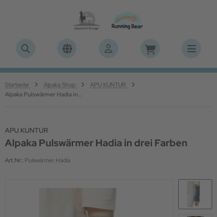
ALLES ANZEIGEN AUS ALPAKA & LAMA EVENTS
ALLES ANZEIGEN AUS SCHMUCK
ALLES ANZEIGEN AUS INDIANERSCHMUCK
ALLES ANZEIGEN AUS BERNSTEINSCHMUCK
ALLES ANZEIGEN AUS STORY BY KRANZ & ZIEGLER
uppen Touren
dianerschmuck
mschmuck
hänger
mbänder
Startseite
Alpaka Shop
APU KUNTUR
Alpaka Pulswärmer Hadia in drei Farben
klusive Touren - Wunschtermine nur für Euch
rringe
rnsteinschmuck
lsketten
arms
paka Kräuterwanderung mit Nicole Lampe
rschiedenes
rallenschmuck
APU KUNTUR
ernachtung im Zirkuswagen
tter for You
Alpaka Pulswärmer Hadia in drei Farben
Art.Nr.:
Pulswärmer Hadia
paka Wochenende
neralien und Edelsteine
paka & Lama Patenschaften
rlen
schenke für die Alpakas
beligion True Silver