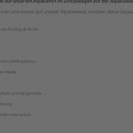
de auf unserem Alpakahof im Zirkuswagen auf der Alpakawe
nnen und relaxen auf unserer Alpakaweide, inmitten dieser bez
 am Freitag ab 16 Uhr
ren Lieblingstieren
der Weide
gestuhl und Hängematte
führung
eliden mitmachen