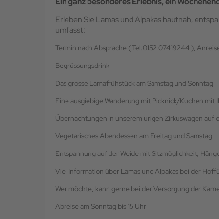
Ein ganz besonderes Erlebnis, ein Wochenen
Erleben Sie Lamas und Alpakas hautnah, entspa
umfasst:
Termin nach Absprache ( Tel.0152 07419244 ), Anreise
Begrüssungsdrink
Das grosse Lamafrühstück am Samstag und Sonntag
Eine ausgiebige Wanderung mit Picknick/Kuchen mit Ih
Übernachtungen in unserem urigen Zirkuswagen auf 
Vegetarisches Abendessen am Freitag und Samstag
Entspannung auf der Weide mit Sitzmöglichkeit, Hän
Viel Information über Lamas und Alpakas bei der Hof
Wer möchte, kann gerne bei der Versorgung der Kam
Abreise am Sonntag bis 15 Uhr