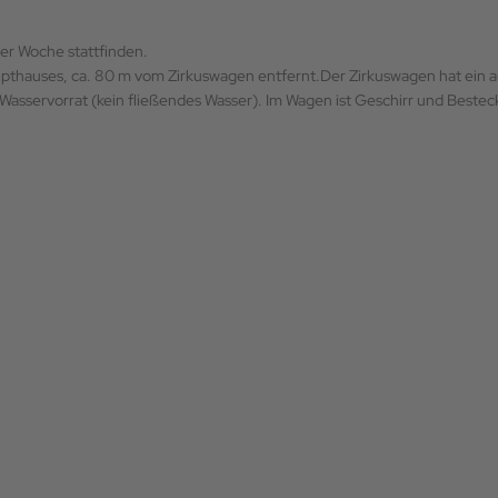
er Woche stattfinden.
aupthauses, ca. 80 m vom Zirkuswagen entfernt.Der Zirkuswagen hat ein 
asservorrat (kein fließendes Wasser). Im Wagen ist Geschirr und Bestec