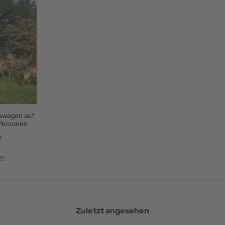
swagen auf
 Personen
ar
ten
Zuletzt angesehen