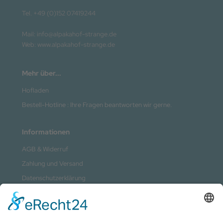
Tel. +49 (0)152 07419244
Mail: info@alpakahof-strange.de
Web: www.alpakahof-strange.de
Mehr über...
Hofladen
Bestell-Hotline : Ihre Fragen beantworten wir gerne.
Informationen
AGB & Widerruf
Zahlung und Versand
Datenschutzerklärung
Kontakt
Impressum
Sitemap