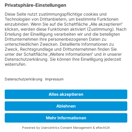
Vertrag widerrufen
Zahlungsmethoden
Social Media
Alle Preise inkl. gesetzl. MwSt. zzgl.
Versandkosten
. Die durchgestrichenen Preise
entsprechen dem bisherigen Preis bei Alpakahof-Strange .
Alpakahof-Strange © 2026 | Template © 2009-2026 by modified eCommerce
Shopsoftware
mod
ified eCommerce Shopsoftware © 2009-2026