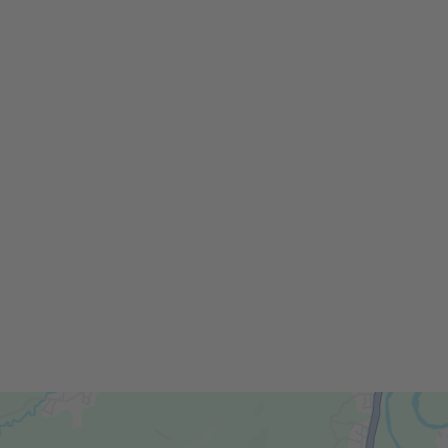
Gutschein Alpaka Wanderung für eine Person
Lieferzeit:
sofort lieferbar
30,00 EUR
inkl. 19 % MwSt. zzgl.
Versandkosten