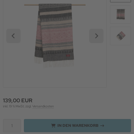
lberschmuck
ORY by Kranz & Ziegler
139,00 EUR
inkl. 19 % MwSt. zzgl.
Versandkosten
IN DEN WARENKORB